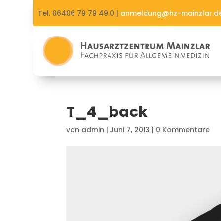
Tel. 06406 79 79 49 0 |
anmeldung@hz-mainzlar.d
T_4_back
von
admin
|
Juni 7, 2013
|
0 Kommentare