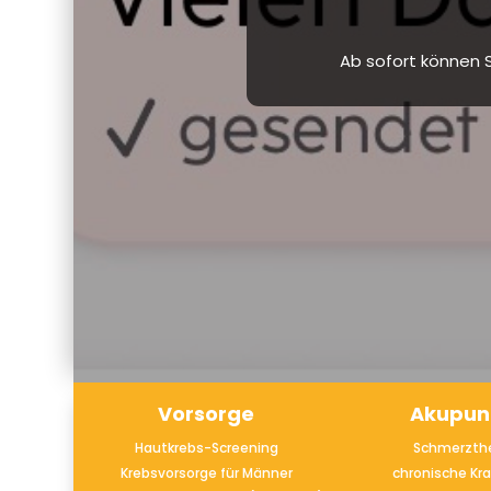
Url
Vorsorge
Akupun
Hautkrebs-Screening
Schmerzthe
Krebsvorsorge für Männer
chronische Kr