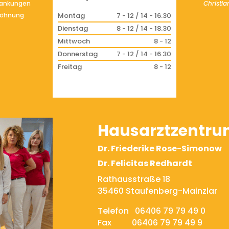
rankungen
Christi
wöhnung
Montag
7 - 12 / 14 - 16.30
Dienstag
8 - 12 / 14 - 18.30
Mittwoch
8 - 12
Donnerstag
7 - 12 / 14 - 16.30
Freitag
8 - 12
Hausarztzentru
Dr. Friederike Rose-Simonow
Dr. Felicitas Redhardt
Rathausstraße 18
35460 Staufenberg-Mainzlar
Telefon 06406 79 79 49 0
Fax 06406 79 79 49 9