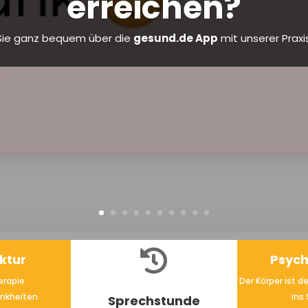
aubstermine 2026
Vormerken
Hier haben Sie alles auf einen Blick:

ktur
Psyc
rapie
Der Körper ist d
ankheiten
ins
Sprechstunde