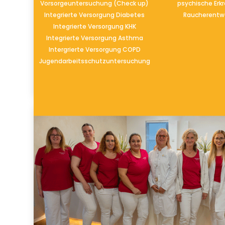
Vorsorgeuntersuchung (Check up)
psychische Erk
Integrierte Versorgung Diabetes
Raucherent
Integrierte Versorgung KHK
Integrierte Versorgung Asthma
Intergrierte Versorgung COPD
Jugendarbeitsschutzuntersuchung