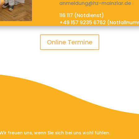
anmeldung@hz-mainzlar.de
116 117 (Notdienst)
+49 157 9235 6762 (Notfallnum
Online Termine
 Wir freuen uns, wenn Sie sich bei uns wohl fühlen.