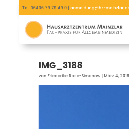
Tel. 06406 79 79 49 0 |
anmeldung@hz-mainzlar.d
IMG_3188
von
Friederike Rose-Simonow
|
März 4, 201