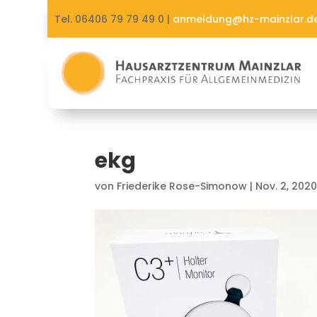
Tel. 06406 79 79 49 0 |
anmeldung@hz-mainzlar.d
ekg
von
Friederike Rose-Simonow
|
Nov. 2, 202